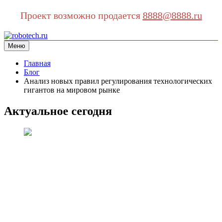
Проект возможно продается
8888@8888.ru
Перейти
к
Меню
robotech.ru
информационный сайт
содержимому
Главная
Блог
Анализ новых правил регулирования технологических
гигантов на мировом рынке
Актуальное сегодня