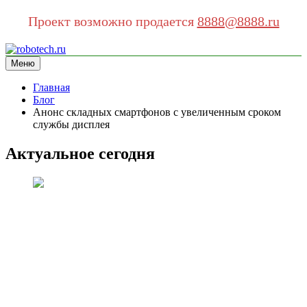
Проект возможно продается
8888@8888.ru
Перейти
к
Меню
robotech.ru
информационный сайт
содержимому
Главная
Блог
Анонс складных смартфонов с увеличенным сроком
службы дисплея
Актуальное сегодня