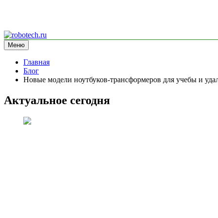
Перейти
к
Меню
robotech.ru
информационный сайт
содержимому
Главная
Блог
Новые модели ноутбуков-трансформеров для учебы и уда
Актуальное сегодня