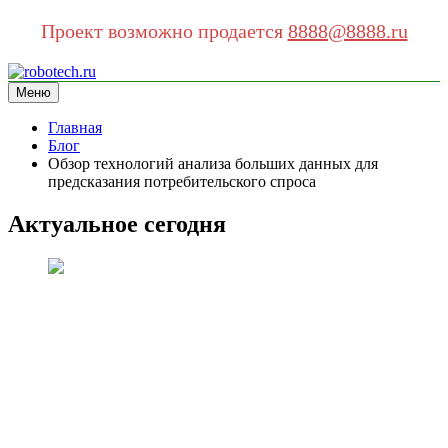
Проект возможно продается
8888@8888.ru
Перейти
к
Меню
robotech.ru
информационный сайт
содержимому
Главная
Блог
Обзор технологий анализа больших данных для
предсказания потребительского спроса
Актуальное сегодня