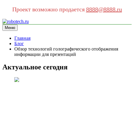
Проект возможно продается
8888@8888.ru
Перейти
к
Меню
robotech.ru
информационный сайт
содержимому
Главная
Блог
Обзор технологий голографического отображения
информации для презентаций
Актуальное сегодня